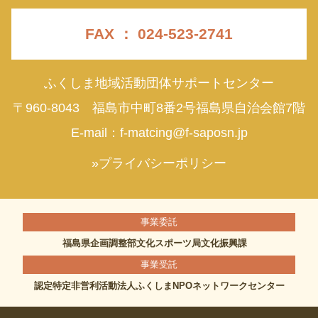
FAX ： 024-523-2741
ふくしま地域活動団体サポートセンター
〒960-8043 福島市中町8番2号福島県自治会館7階
E-mail：
f-matcing@f-saposn.jp
»プライバシーポリシー
事業委託
福島県企画調整部文化スポーツ局文化振興課
事業受託
認定特定非営利活動法人ふくしまNPOネットワークセンター