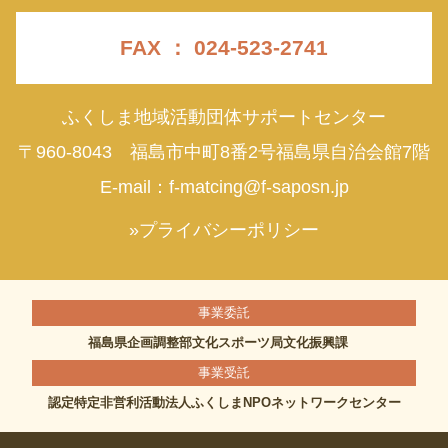
FAX ： 024-523-2741
ふくしま地域活動団体サポートセンター
〒960-8043 福島市中町8番2号福島県自治会館7階
E-mail：
f-matcing@f-saposn.jp
»プライバシーポリシー
事業委託
福島県企画調整部文化スポーツ局文化振興課
事業受託
認定特定非営利活動法人ふくしまNPOネットワークセンター